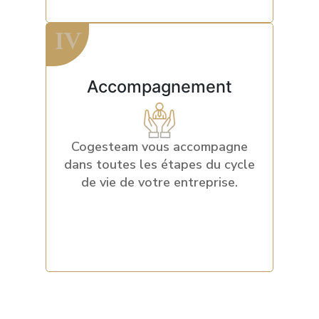
IV
IV
Accompagnement
Cogesteam vous accompagne
Une question ?
dans toutes les étapes du cycle
Un RDV ?
de vie de votre entreprise.
contactez-nous