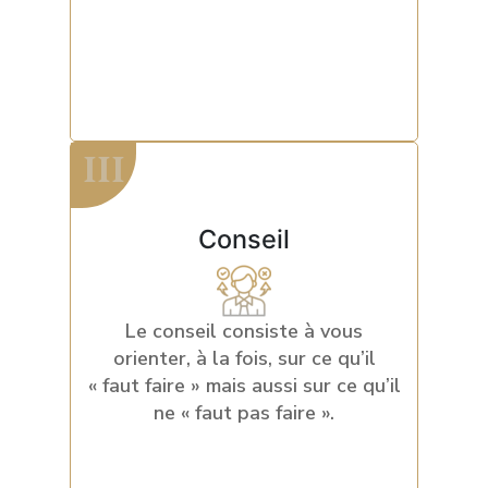
contactez-nous
III
III
Conseil
Le conseil consiste à vous
Une question ?
orienter, à la fois, sur ce qu’il
Un RDV ?
« faut faire » mais aussi sur ce qu’il
contactez-nous
ne « faut pas faire ».