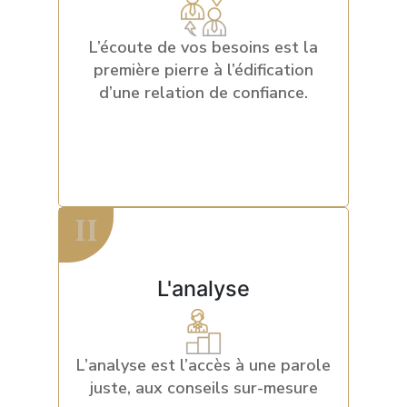
L’écoute de vos besoins est la
Une question ?
première pierre à l’édification
Un RDV ?
d’une relation de confiance.
contactez-nous
II
II
L'analyse
L’analyse est l’accès à une parole
Une question ?
juste, aux conseils sur-mesure
Un RDV ?